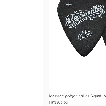
Master 8 go!go!vanillas Signat
價格
HK$180.00