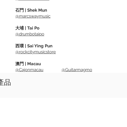
石門 | Shek Mun
@marcswaymusic
大埔 | Tai Po
@drumbotaipo
西環 | Sai Ying Pun
@rockcitymusicstore
澳門 | Macau
@Cajonmacau
@Guitarmagmo
似產品