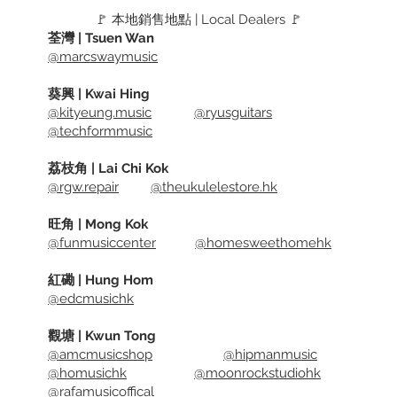
Leather
🚩 本地銷售地點 | Local Dealers 🚩
荃灣 | Tsuen Wan
Back.
@marcswaymusic
Max Len
Single-
葵興 | Kwai Hing
Adjustm
@kityeung.music
@ryusguitars
Handcra
@techformmusic
Availab
荔枝角 | Lai Chi Kok
@rgw.repair
@theukulelestore.hk
Black, 
旺角 | Mong Kok
@funmusiccenter
@homesweethomehk
紅磡 | Hung Hom
@edcmusichk
觀塘 | Kwun Tong
@amcmusicshop
@hipmanmusic
@homusichk
@moonrockstudiohk
@rafamusicoffical