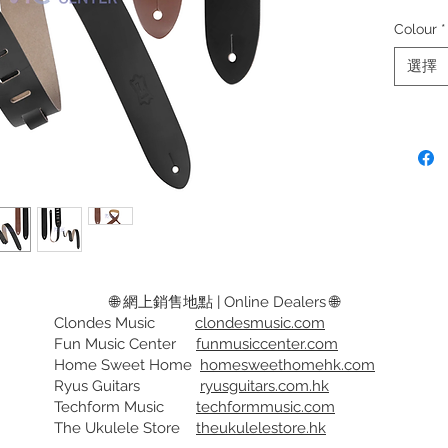
求經典
Colour
*
擇。
選擇
3.5"
背面為
最長 52"
單層背帶
加拿大
可選顏色
黑色, 
🌐 網上銷售地點 | Online Dealers 🌐
Clondes Music
clondesmusic.com
Crafted 
Fun Music Center
funmusiccenter.com
to detai
Home Sweet Home
homesweethomehk.com
reliable
Ryus Guitars
ryusguitars.com.hk
classic 
Techform Music
techformmusic.com
The Ukulele Store
theukulelestore.hk
3.5" Wi