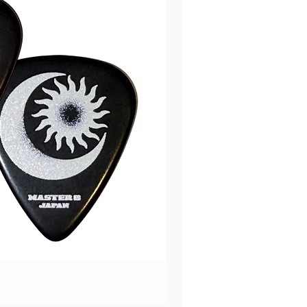
Music Nomad PRS Guitar
價格
HK$670.00