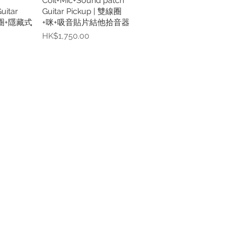
Coil+Mic+Sound patch
uitar
Guitar Pickup | 雙線圈
雙線圈+隱藏式
+咪+吸音貼片結他拾音器
價格
HK$1,750.00