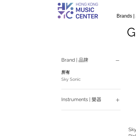
Brands 
G
Brand | 品牌
所有
Sky Sonic
Instruments | 樂器
Acoustic Guitar | 木結他
Sky