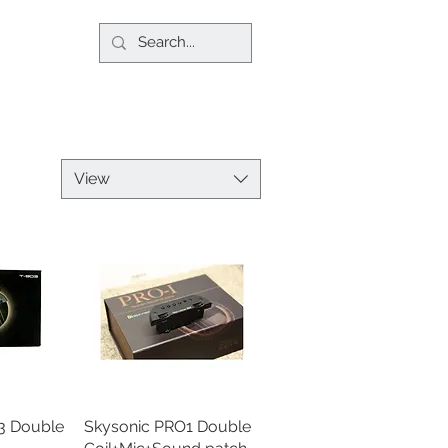
View
3 Double
瀏覽
Skysonic PRO1 Double
快速瀏覽