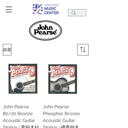
篩選
John Pearse
John Pearse
80/20 Bronze
Phosphor Bronze
Acoustic Guitar
Acoustic Guitar
Strings | 青銅木結
Strings | 磷青銅木