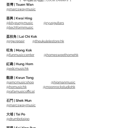
🚩 本地銷售地點 | Local Dealers 🚩
產品尺寸：
荃灣 | Tsuen Wan
長：14” / 356mm
@marcswaymusic
寬：3.44” / 87mm
葵興 | Kwai Hing
高：1.25” / 32mm
@kityeung.music
@ryusguitars
@techformmusic
重量：1 磅 / 0.45 公斤
荔枝角 | Lai Chi Kok
@rgw.repair
@theukulelestore.hk
Wall Mountable Cable Hanger &
Organizer
旺角 | Mong Kok
@funmusiccenter
@homesweethomehk
Provides Convenient, Accessible
Storage for Audio & Computer Cables
紅磡 | Hung Hom
@edcmusichk
Hanging Design Prevents Potential
Damage to Cables from Over-Coiling &
觀塘 | Kwun Tong
@amcmusicshop
@hipmanmusic
Kinks
@homusichk
@moonrockstudiohk
19 Cable Slots with Alternating-Size
@rafamusicoffical
Spaces from 5-9mm
石門 | Shek Mun
Features Short & Wide-Distance
@marcswaymusic
Mounting Hole Options
大埔 | Tai Po
Rugged Steel Construction with Black
@drumbotaipo
Powder Coat Finish