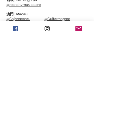
西環 | Sai Ying Pun
@rockcitymusicstore
Product Dimensions:
澳門 | Macau
L: 14” / 356mm
@Cajonmacau
@Guitarmagmo
W: 3.44” / 87mm
H: 1.25” / 32mm
Similar Items | 類似產
Weight: 1 lbs./0.45 kg
品