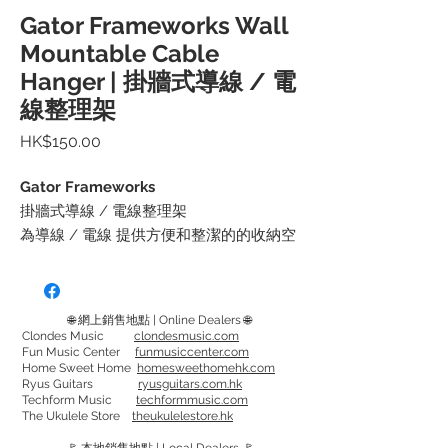
Gator Frameworks Wall
Mountable Cable
Hanger | 掛牆式導線 / 電
線整理架
價
HK$150.00
格
Gator Frameworks
掛牆式導線 / 電線整理架
為導線 / 電線 提供方便和整潔的的收納空
間
懸掛式設計可防止電纜因過度捲繞和扭結
而造成潛在損壞
🌐 網上銷售地點 | Online Dealers 🌐
19 個電纜槽，間隔尺寸從 5mm到 9mm不
Clondes Music
clondesmusic.com
Fun Music Center
funmusiccenter.com
等
Home Sweet Home
homesweethomehk.com
具有短距離和寬距離安裝孔選項
Ryus Guitars
ryusguitars.com.hk
Techform Music
techformmusic.com
堅固的鋼結構，黑色粉末塗層
The Ukulele Store
theukulelestore.hk