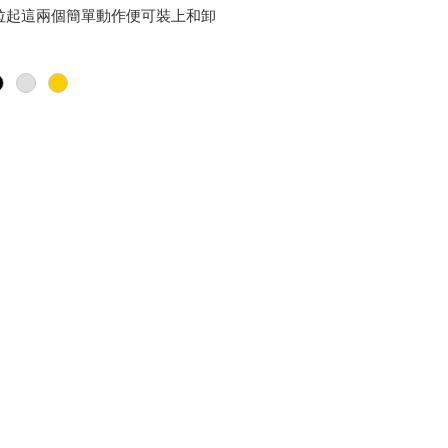
拉起這兩個簡單動作便可裝上和卸
帶。
典結他專用款式, 附專用安裝工具雙
頭和專用螺絲(12mm 和10mm)，
於琴背或琴身的其他合適位置 (正確
用下可承受重量高達 100KG)
鍍鉻), 黑(鍍鉻), 金
d and manufactured in
. The exclusive quick-release
allows the two simple actions,
 and pulling, to install and
the guitar strap.
d for Acoustic Guitar. Comes
cial installation tools, two holes