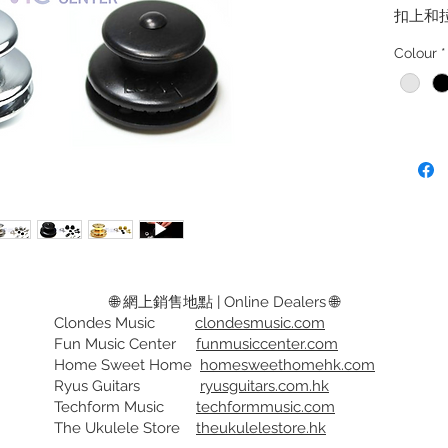
扣上和
下結他
Colour
*
木/古
孔座，鑽
可安裝
安裝和使
顏色:
銀(鍍鎳/
Designe
🌐 網上銷售地點 | Online Dealers 🌐
Germany
Clondes Music
clondesmusic.com
design 
Fun Music Center
funmusiccenter.com
buckling
Home Sweet Home
homesweethomehk.com
remove 
Ryus Guitars
ryusguitars.com.hk
Designe
Techform Music
techformmusic.com
with spe
The Ukulele Store
theukulelestore.hk