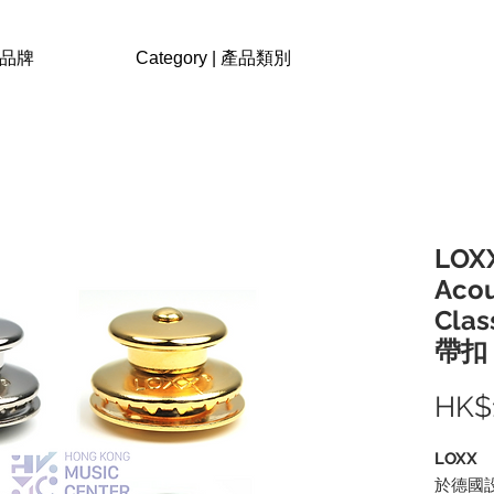
| 品牌
Category | 產品類別
LOXX
Acou
Clas
帶扣
HK$
LOXX
於德國