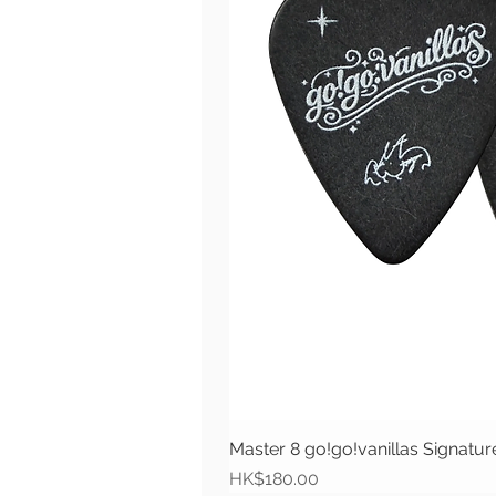
Master 8 go!go!vanillas Signat
價格
HK$180.00