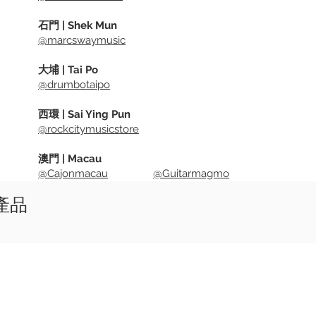
石門 | Shek Mun
@marcswaymusic
大埔 | Tai Po
@drumbotaipo
西環 | Sai Ying Pun
@rockcitymusicstore
澳門 | Macau
@Cajonmacau
@Guitarmagmo
似產品