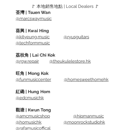
base, d
🚩 本地銷售地點 | Local Dealers 🚩
and 10
荃灣 | Tsuen Wan
Can be 
@marcswaymusic
guitar b
the body
葵興 | Kwai Hing
and use
@kityeung.music
@ryusguitars
@techformmusic
Colour:
荔枝角 | Lai Chi Kok
Nickel,
@rgw.repair
@theukulelestore.hk
旺角 | Mong Kok
@funmusiccenter
@homesweethomehk
紅磡 | Hung Hom
@edcmusichk
觀塘 | Kwun Tong
@amcmusicshop
@hipmanmusic
@homusichk
@moonrockstudiohk
@rafamusicoffical