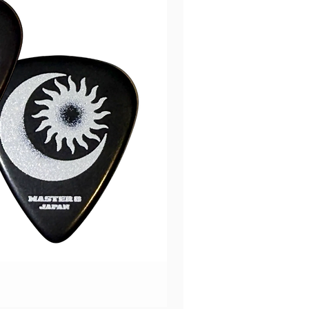
Music Nomad PRS Guitar
價格
HK$670.00