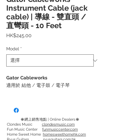
Instrument Cable (jack
cable) | 導線 - 雙直頭 /
直彎頭 - 10 Feet
價
HK$245.00
格
Model
*
Gator Cableworks
適用於 結他 / 電子鼓 / 電子琴
Headliner 系列是 Cableworks 的優質導線
產品，採用性能最佳、電容最低的導體，
可提供最佳的訊號傳輸。導線頭採用堅固
🌐 網上銷售地點 | Online Dealers 🌐
耐用的設計，並以 TORI Color ID 環為亮
Clondes Music
clondesmusic.com
Fun Music Center
funmusiccenter.com
點，以便在使用多組導線時輕鬆識別
Home Sweet Home
homesweethomehk.com
Ryus Guitars
ryusguitars.com.hk