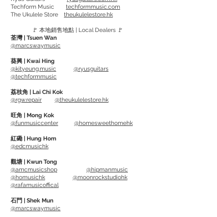
Techform Music
techformmusic.com
內襯電纜包覆在堅固、柔韌的 PVC 護套
The Ukulele Store
theukulelestore.hk
中，形成極其耐用且可靠的導線，能夠經
🚩 本地銷售地點 | Local Dealers 🚩
受時間的考驗。
荃灣 | Tsuen Wan
規格
@marcswaymusic
- 低電容 - 允許更多訊號流並避免頻率下降
葵興 | Kwai Hing
- 細絞合 99.99% 無氧銅四芯導體，附編織
@kityeung.music
@ryusguitars
@techformmusic
屏蔽
- 黃銅鍍金插頭
荔枝角 | Lai Chi Kok
@rgw.repair
@theukulelestore.hk
- 正在申請專利的 Cableworks 專有連接器
- TORIColor ID 環便於使用多條電纜時識
旺角 | Mong Kok
@funmusiccenter
@homesweethomehk
別
- 用於安全電線連接的卡盤式應力消除電纜
紅磡 | Hung Hom
@edcmusichk
夾
- 附贈收納袋，方便整理
觀塘 | Kwun Tong
@amcmusicshop
@hipmanmusic
- 有限終身更換保固
@homusichk
@moonrockstudiohk
@rafamusicoffical
Works perfectly with Guitar / Keybaord
石門 | Shek Mun
/ Electric Drum Kit
@marcswaymusic