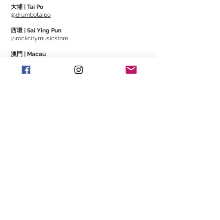
大埔 | Tai Po
The Headliner Series is Gator
@drumbotaipo
Cableworks' premium cable product,
西環 | Sai Ying Pun
using the highest performing, lowest
@rockcitymusicstore
capacitance conductors to provide
澳門 | Macau
optimal signal transfer. Connectors
@Cajonmacau
@Guitarmagmo
feature a rugged design and are
highlighted with a TORI Color ID ring for
Similar Items | 類似產
easy identification when using multiple
品
sets of leads
The cable is encased in a tough, flexible
PVC jacket, creating an extremely
durable and reliable conductor that will
stand the test of time.
Spec
- Low Capacitance Allows More Signal
Flow and Avoids Frequency Roll-Off