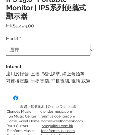
Monitor | IPS系列便攜式
顯示器
價
HK$1,499.00
格
Model
*
Intehill
適用於錄音, 直播, 視訊課堂, 網上會議等
可連接電腦, 手提電腦, 平板電腦, 電話 或遊
戲機 等當作主/延伸屏幕,
可用於Apple, Windows, iOS, Android等
系統, 無需安裝, 即插即用。
🌐 網上銷售地點 | Online Dealers 🌐
輕量和簡單連接設計，方便在家工作或外
Clondes Music
clondesmusic.com
Fun Music Center
funmusiccenter.com
出時使用
Home Sweet Home
homesweethomehk.com
支援 HDR 顯示 和 Freesync
Ryus Guitars
ryusguitars.com.hk
Techform Music
techformmusic.com
內置喇叭 和 耳機插孔