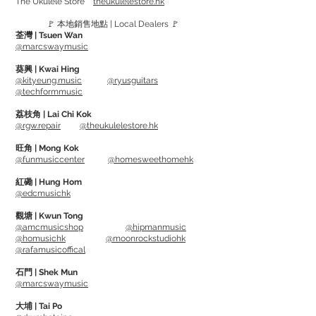
The Ukulele Store
theukulelestore.hk
🚩 本地銷售地點 | Local Dealers 🚩
連接方法:
荃灣 | Tsuen Wan
電腦 / 手提電腦 / 遊戲機 - 只需用USB線
@marcswaymusic
和HDMI訊號線連接便可
葵興 | Kwai Hing
平板電腦 / 電話 - 使用插座/行動電源供
@kityeung.music
@ryusguitars
@techformmusic
電, 再用USB-C線連接
荔枝角 | Lai Chi Kok
@rgw.repair
@theukulelestore.hk
套裝包括:
USB-A - USB-C 線 x1
旺角 | Mong Kok
@funmusiccenter
@homesweethomehk
USB-C - USB-C 線 x1
HDMI - mini HDMI 線 x1
紅磡 | Hung Hom
@edcmusichk
2合1 屏幕保護套/底座 x1
觀塘 | Kwun Tong
@amcmusicshop
@hipmanmusic
一年原廠保養
@homusichk
@moonrockstudiohk
------------------------------
@rafamusicoffical
規格:
石門 | Shek Mun
尺寸: 363mm 長 x 228mm 寬 x 5mm寬
@marcswaymusic
(底寬10mm)
大埔 | Tai Po
屏幕尺寸: 15.6"