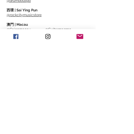
@drumbotaipo
解像度: 1920 x 1080
西環 | Sai Ying Pun
重量: 819g
@rockcitymusicstore
螢幕刷新率: 60Hz
澳門 | Macau
反應時間: 3ms
@Cajonmacau
@Guitarmagmo
對比度: 800:1
亮度: 220nit
Similar Items | 類似產
品
Suitable for situation such as Recording
Session, Live Stream, Online lesson,
Online Meeting, etc.
Can be connected to computers,
laptops, tablets, phones, gaming
console as main / extended screen.
Applicable on Apple, Windows, iOS,
Android system. No installation required,
just plug and play.
Lightweight and easy-to-connect
design for working at home or working