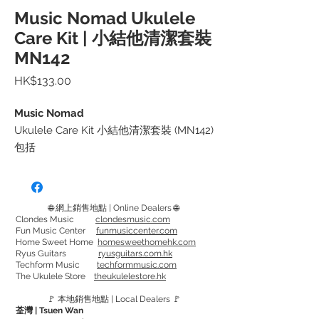
Music Nomad Ukulele
Care Kit | 小結他清潔套裝
MN142
價
HK$133.00
格
Music Nomad
Ukulele Care Kit 小結他清潔套裝 (MN142)
包括
Ukulele Cleaner 小結他清潔 X1
F-One 指板油 X1
Microfiber Suede Microfiber Cloth 麂皮
🌐 網上銷售地點 | Online Dealers 🌐
清潔布 X1
Clondes Music
clondesmusic.com
Fun Music Center
funmusiccenter.com
Home Sweet Home
homesweethomehk.com
Ukulele Cleaner
Ryus Guitars
ryusguitars.com.hk
Techform Music
techformmusic.com
能有效地清除去塵，手指印及污漬，可使
The Ukulele Store
theukulelestore.hk
用在啞/光面結他和金屬配件。
🚩 本地銷售地點 | Local Dealers 🚩
含防靜電和防UV配方，並能天然分解，對
荃灣 | Tsuen Wan
人畜無害。