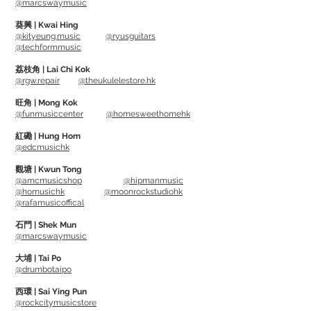
@marcswaymusic
-
使用方法
﹕將
Ukulele Cleaner
噴在表
葵興 | Kwai Hing
面，然後用布
抹乾便可
@kityeung.music
@ryusguitars
@techformmusic
F-One
荔枝角 | Lai Chi Kok
@rgw.repair
@theukulelestore.hk
由天然植物及種子油提煉而成。不含具有
酸性或會傷害指板的成分
(
檸檬油及
矽
、
旺角 | Mong Kok
@funmusiccenter
@homesweethomehk
臘、石油、水等
)
，因此任何指板
(
楓木，
玫瑰木，紫檀木
或未上漆的指板
)
都可安
紅磡 | Hung Hom
@edcmusichk
心的長期使用。
使用後指板不僅能散發飽滿的木料光澤，
觀塘 | Kwun Tong
@amcmusicshop
@hipmanmusic
且能帶來
絕
佳的滑順手感，不會感到手上
@homusichk
@moonrockstudiohk
黏膩不適，影響彈奏。
@rafamusicoffical
-
使用方法：將
F-One
倒出少量於指板
石門 | Shek Mun
上，然後用布
將油平均地散佈於指板上，
@marcswaymusic
當見到指板回復光澤便完成。
大埔 | Tai Po
@drumbotaipo
Microfiber Suede Polishing Cloth
西環 | Sai Ying Pun
麂皮布料，每平方英吋含有9萬超細纖維。
@rockcitymusicstore