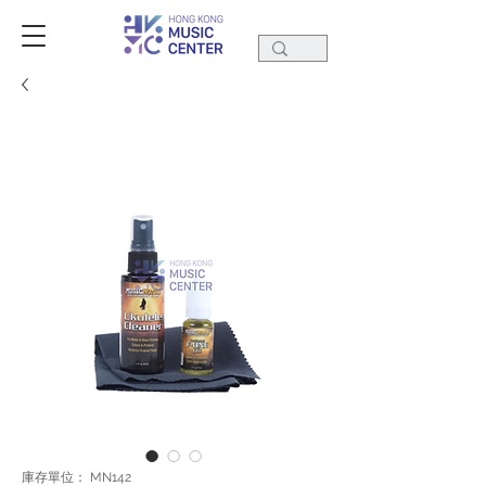
庫存單位： MN142