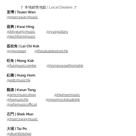
🚩 本地銷售地點 | Local Dealers 🚩
Jumbo King (12 String) series
荃灣 | Tsuen Wan
92/8 Phosphor Brzone. Offering a
@marcswaymusic
superb warm tone, clarity and sustain.
葵興 | Kwai Hing
Jumbo King is RotoSound best selling
@kityeung.music
@ryusguitars
@techformmusic
acoustic string.
荔枝角 | Lai Chi Kok
@rgw.repair
@theukulelestore.hk
Gauge:
JK30EL - 12 String Set - JK30EL (10-28 /
旺角 | Mong Kok
@funmusiccenter
@homesweethomehk
10-48)
紅磡 | Hung Hom
@edcmusichk
觀塘 | Kwun Tong
@amcmusicshop
@hipmanmusic
@homusichk
@moonrockstudiohk
@rafamusicoffical
石門 | Shek Mun
@marcswaymusic
大埔 | Tai Po
@drumbotaipo