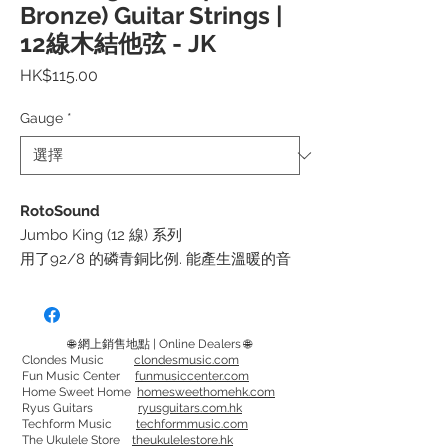
Bronze) Guitar Strings |
12線木結他弦 - JK
價
HK$115.00
格
Gauge
*
RotoSound
Jumbo King (12 線) 系列
用了
92/8
的
磷青銅
比例
.
能
產生溫暖的音
色
,
極好的
清晰度和延音。
Jumbo King 系列是RotoSound 中最受歡
迎的木結他弦線。
🌐 網上銷售地點 | Online Dealers 🌐
Clondes Music
clondesmusic.com
Fun Music Center
funmusiccenter.com
弦徑:
Home Sweet Home
homesweethomehk.com
JK30EL - 12 String Set - JK30EL (10-28 /
Ryus Guitars
ryusguitars.com.hk
Techform Music
techformmusic.com
10-48)
The Ukulele Store
theukulelestore.hk