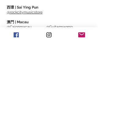
西環 | Sai Ying Pun
@rockcitymusicstore
澳門 | Macau
@Cajonmacau
@Guitarmagmo
Similar Items | 類似產
品