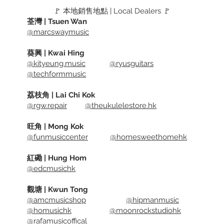
and the
🚩 本地銷售地點 | Local Dealers 🚩
adjuste
荃灣 | Tsuen Wan
@marcswaymusic
down, le
葵興 | Kwai Hing
The arm
@kityeung.music
@ryusguitars
the app
@techformmusic
design.
Suitable
荔枝角 | Lai Chi Kok
@rgw.repair
@theukulelestore.hk
Spec:
旺角 | Mong Kok
Weight 
@funmusiccenter
@homesweethomehk
紅磡 | Hung Hom
@edcmusichk
觀塘 | Kwun Tong
@amcmusicshop
@hipmanmusic
@homusichk
@moonrockstudiohk
@rafamusicoffical