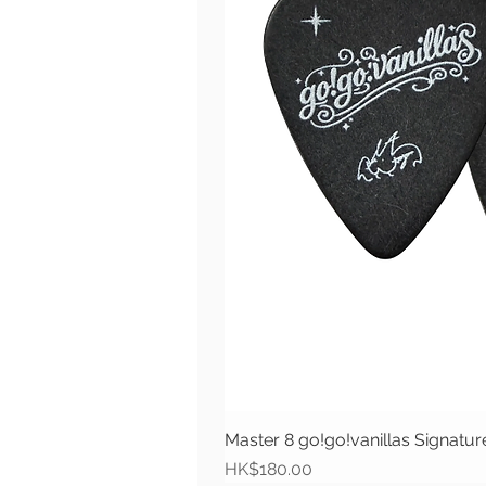
Master 8 go!go!vanillas Signat
價格
HK$180.00