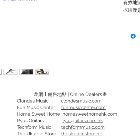
有效地
採用優
簧結構
自動鎖定
調節角
可隱藏
高級的
適合 17
規格:
承重量: 
Can eff
🌐 網上銷售地點 | Online Dealers 🌐
It adopt
Clondes Music
clondesmusic.com
Fun Music Center
funmusiccenter.com
torsion 
Home Sweet Home
homesweethomehk.com
problem
Ryus Guitars
ryusguitars.com.hk
load ca
Techform Music
techformmusic.com
the past
The Ukulele Store
theukulelestore.hk
It can a