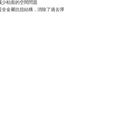
減少枱面的空間問題
質全金屬抗扭結構，消除了過去彈
產生結構應力與荷重不佳的困擾, 能
位置, 單手拉動 (上下左右) 便可以
度和距離
線材設計的支臂，讓外觀呈現簡約
設計感
-32吋螢幕
2-9kg
ectively reduce table space
s a high-quality all-metal anti-
structure, which eliminates the
s of structural stress and poor
used by the spring structure in
.
utomatically lock the position,