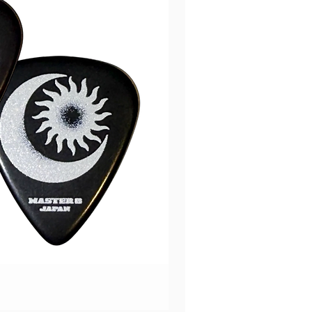
Music Nomad PRS Guitar
價格
HK$670.00