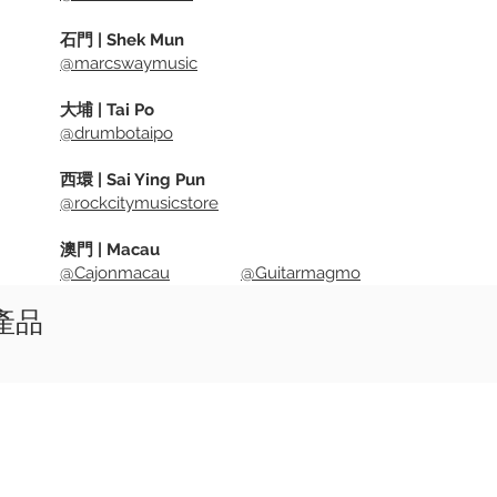
石門 | Shek Mun
@marcswaymusic
大埔 | Tai Po
@drumbotaipo
西環 | Sai Ying Pun
@rockcitymusicstore
澳門 | Macau
@Cajonmacau
@Guitarmagmo
似產品