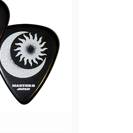
Music Nomad PRS Guitar
價格
HK$670.00