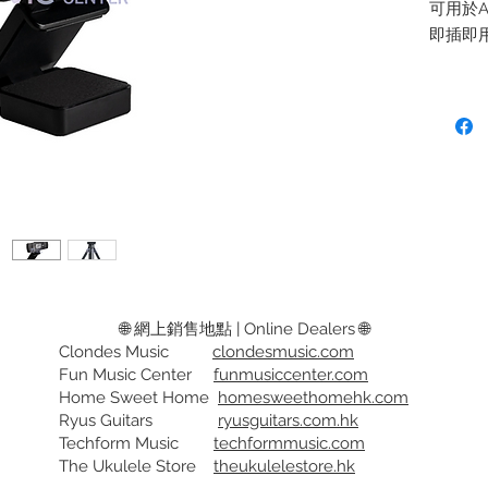
可用於Ap
即插即
適用於
Facebo
Skype,
套裝包括
可隨意調
護您的
規格
=======
- Full
- 90°
🌐 網上銷售地點 | Online Dealers 🌐
- 自動
Clondes Music
clondesmusic.com
Fun Music Center
funmusiccenter.com
- 2 
Home Sweet Home
homesweethomehk.com
- 回音
Ryus Guitars
ryusguitars.com.hk
Techform Music
techformmusic.com
Can us
The Ukulele Store
theukulelestore.hk
System,