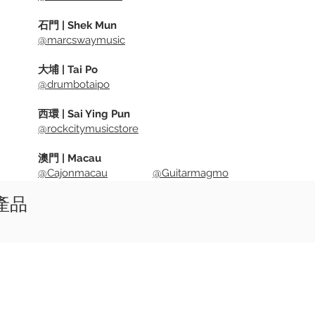
石門 | Shek Mun
@marcswaymusic
大埔 | Tai Po
@drumbotaipo
西環 | Sai Ying Pun
@rockcitymusicstore
澳門 | Macau
@Cajonmacau
@Guitarmagmo
似產品