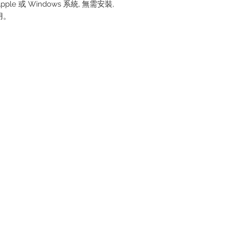
ple 或 Windows 系統, 無需安裝,
用。
大部份視訊通話軟件, 包括
ok Messanger, Google Meet,
 Team, Zoom 等.
 X1WebCam， 鏡頭蓋和三角架
校角度, 使用後可蓋上鏡頭蓋, 保
隱私。
=======================
 HD 1080p 視訊通話
 廣角視野
對焦
個全向咪高風 (內置降噪功能)
消除及自動弱光調整
e on both Apple and Windows
 Plug and play. Able to use on