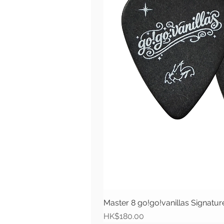
Master 8 go!go!vanillas Signat
價格
HK$180.00