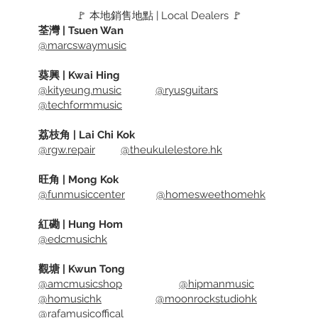
most vi
🚩 本地銷售地點 | Local Dealers 🚩
Facebo
荃灣 | Tsuen Wan
@marcswaymusic
Skype, 
Package
葵興 | Kwai Hing
cover a
@kityeung.music
@ryusguitars
Able to
@techformmusic
lens aft
Spec
荔枝角 | Lai Chi Kok
=======
@rgw.repair
@theukulelestore.hk
-Full H
旺角 | Mong Kok
-Autof
@funmusiccenter
@homesweethomehk
-90° wi
-2 Omni
紅磡 | Hung Hom
noise c
@edcmusichk
-Noise 
adjust
觀塘 | Kwun Tong
@amcmusicshop
@hipmanmusic
@homusichk
@moonrockstudiohk
@rafamusicoffical