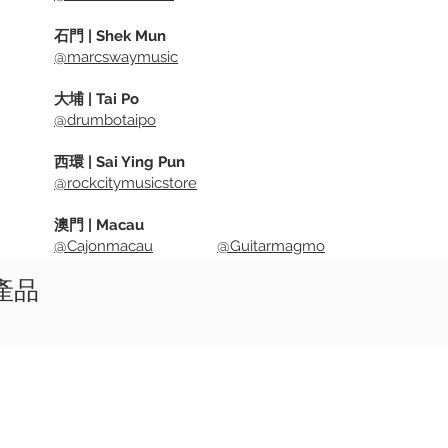
石門 | Shek Mun
@marcswaymusic
大埔 | Tai Po
@drumbotaipo
西環 | Sai Ying Pun
@rockcitymusicstore
澳門 | Macau
@Cajonmacau
@Guitarmagmo
似產品