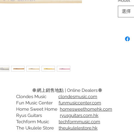
Model
*
造質地
脆。
選擇
胡桃木 
的品質
亮。
紅胡桃木
能進一
的耐用
另外可
防滑手
Availabl
Maple -
🌐 網上銷售地點 | Online Dealers 🌐
MapleSof
Clondes Music
clondesmusic.com
Fun Music Center
funmusiccenter.com
clear to
Home Sweet Home
homesweethomehk.com
Hickory
Ryus Guitars
ryusguitars.com.hk
Hickory.
Techform Music
techformmusic.com
last lon
The Ukulele Store
theukulelestore.hk
tone.