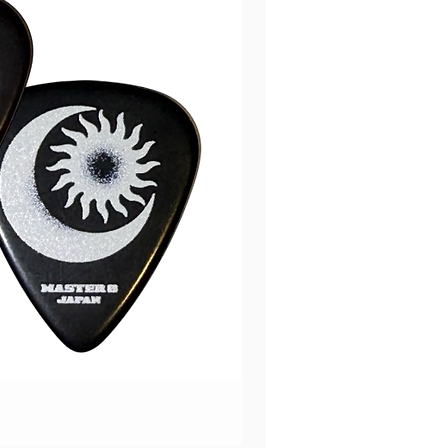
Music Nomad PRS Guitar
價格
HK$670.00