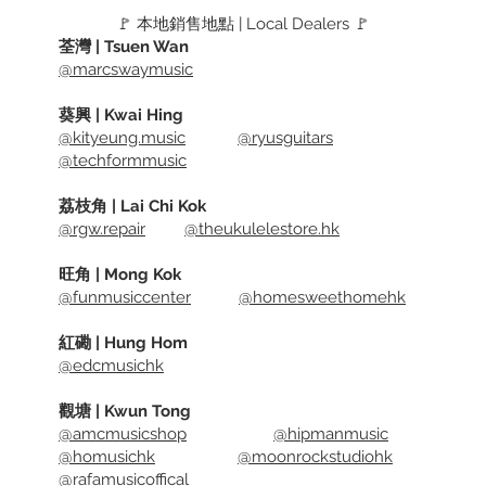
Red Hic
🚩 本地銷售地點 | Local Dealers 🚩
the cen
荃灣 | Tsuen Wan
@marcswaymusic
density
longer, 
葵興 | Kwai Hing
There's
@kityeung.music
@ryusguitars
finish a
@techformmusic
荔枝角 | Lai Chi Kok
@rgw.repair
@theukulelestore.hk
旺角 | Mong Kok
@funmusiccenter
@homesweethomehk
紅磡 | Hung Hom
@edcmusichk
觀塘 | Kwun Tong
@amcmusicshop
@hipmanmusic
@homusichk
@moonrockstudiohk
@rafamusicoffical