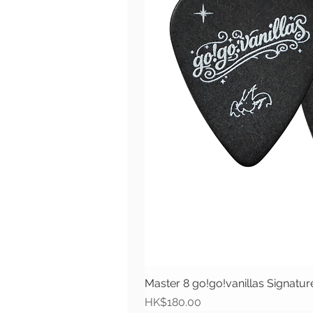
Master 8 go!go!vanillas Signat
價格
HK$180.00